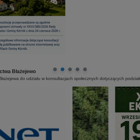
y się na rynku w Kórniku, aby wspólnie świętować ekologię, edukację i