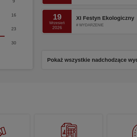
9
19
16
XI Festyn Ekologiczny
Wrzesień
WYDARZENIE
2026
23
30
Pokaż wszystkie nadchodzące wy