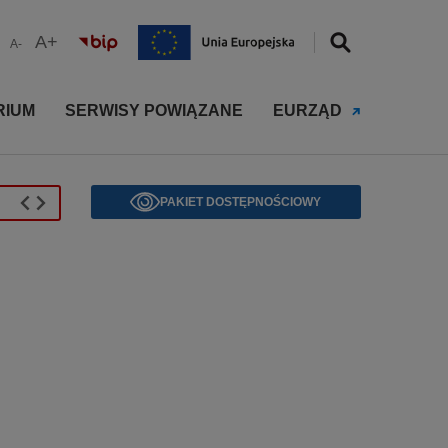
A+
A-
RIUM
SERWISY POWIĄZANE
EURZĄD
a na włamywaczy!
PAKIET DOSTĘPNOŚCIOWY