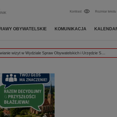
S
Kontrast
Rozmiar tekstu
RNIK
RAWY OBYWATELSKIE
KOMUNIKACJA
KALENDA
a na oszustów!
Uwag