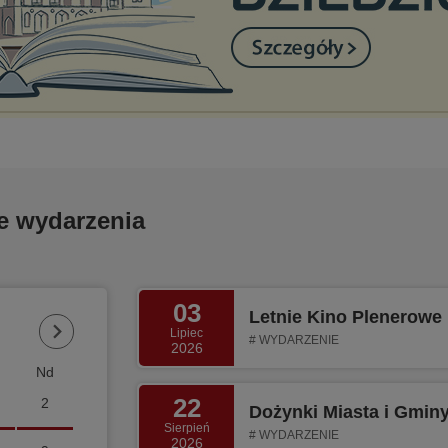
e wydarzenia
03
Letnie Kino Plenerowe
Lipiec
WYDARZENIE
2026
Nd
22
2
Dożynki Miasta i Gmin
Sierpień
WYDARZENIE
2026