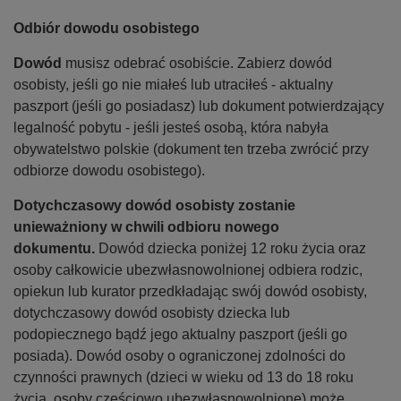
S
T
Odbiór dowodu osobistego
K
I
Dowód
musisz odebrać osobiście. Zabierz dowód
E
osobisty, jeśli go nie miałeś lub utraciłeś - aktualny
paszport (jeśli go posiadasz) lub dokument potwierdzający
legalność pobytu - jeśli jesteś osobą, która nabyła
obywatelstwo polskie (dokument ten trzeba zwrócić przy
odbiorze dowodu osobistego).
Dotychczasowy dowód osobisty zostanie
unieważniony w chwili odbioru nowego
dokumentu.
Dowód dziecka poniżej 12 roku życia oraz
osoby całkowicie ubezwłasnowolnionej odbiera rodzic,
opiekun lub kurator przedkładając swój dowód osobisty,
dotychczasowy dowód osobisty dziecka lub
podopiecznego bądź jego aktualny paszport (jeśli go
posiada). Dowód osoby o ograniczonej zdolności do
czynności prawnych (dzieci w wieku od 13 do 18 roku
życia, osoby częściowo ubezwłasnowolnione) może