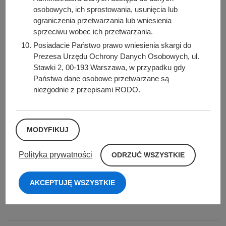
osobowych, ich sprostowania, usunięcia lub
Wniosek o wydanie dowodu osobistego składa się:
ograniczenia przetwarzania lub wniesienia
sprzeciwu wobec ich przetwarzania.
Co najmniej 30 dni przed upływem terminu ważności
Posiadacie Państwo prawo wniesienia skargi do
dowodu osobistego, niezwłocznie
Prezesa Urzędu Ochrony Danych Osobowych, ul.
w przypadku:
Stawki 2, 00-193 Warszawa, w przypadku gdy
Państwa dane osobowe przetwarzane są
zmiany Twoich danych zawartych w dowodzie
niezgodnie z przepisami RODO.
osobistym (na przykład zmiany nazwiska), utraty lub
uszkodzenia dowodu osobistego,
jeśli nastąpiła taka zmiana Twojego wyglądu, która
MODYFIKUJ
utrudnia rozpoznanie Cię.
Jeżeli zmiana Twojego adresu zameldowania nastąpiła po
O
Polityka prywatności
ODRZUĆ WSZYSTKIE
D
1 marca 2015 r. nie ma podstaw do jego wymiany. Na
R
dowód czekasz maksymalnie 30 dni od dnia złożenia
Z
AKCEPTUJĘ WSZYSTKIE
U
wniosku. Termin ten może się wydłużyć w szczególnych
Ć
przypadkach, o czym Cię poinformujemy.
W
S
Z
Y