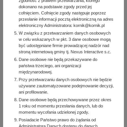
zgodność z prawem przetwarzania, którego
www.kornik.ustaltermin.pl
dokonano na podstawie zgody przed jej
cofnięciem. Cofnięcie zgody następuje poprzez
przesłanie informacji pocztą elektroniczną na adres
elektroniczny Administratora: kornik@kornik.pl
Godziny załatwienia sprawy
W związku z przetwarzaniem danych osobowych
w celu wskazanych w pkt. 3 dane osobowe mogą
Wydział Spraw Obywatelskich informuje, że wydawanie
być udostępniane firmie prowadzącej nadzór nad
dowodów osobistych, składanie wniosków o wydanie
stroną internetową gminy tj. Nexus Interactive s.c.
dowodu osobistego jak i sprawy dotyczące zameldowania
Dane osobowe nie będą przekazywane do
jest możliwe: w poniedziałki 8:30-16:30 od wtorku do
państwa trzeciego, ani organizacji
piątku 8:00-15:00.
międzynarodowej.
Przy przetwarzaniu danych osobowych nie będzie
używane zautomatyzowane podejmowanie decyzji,
Opłaty
ani profilowanie.
Dane osobowe będą przechowywane przez okres
Dowód osobisty jest bezpłatny.
1 roku od momentu przesłania danych, lub do
momentu wycofania udzielonej zgody.
Posiadacie Państwo prawo do żądania od
Administratora Danych dostępu do danych
Termin i sposób załatwienia