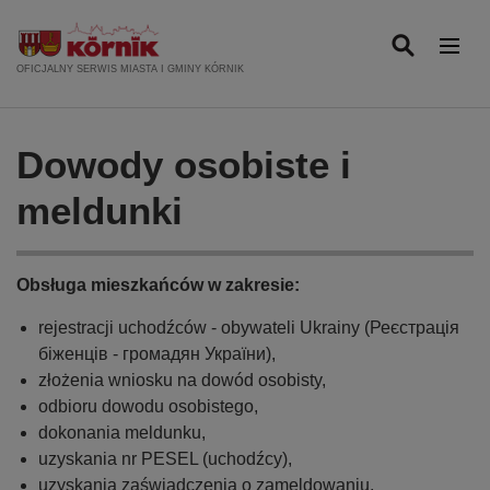
P
r
z
OFICJALNY SERWIS MIASTA I GMINY KÓRNIK
e
j
d
Dowody osobiste i
ź
d
meldunki
o
t
r
Obsługa mieszkańców w zakresie:
e
ś
rejestracji uchodźców - obywateli Ukrainy (Реєстрація
c
біженців - громадян України),
i
złożenia wniosku na dowód osobisty,
odbioru dowodu osobistego,
dokonania meldunku,
uzyskania nr PESEL (uchodźcy),
uzyskania zaświadczenia o zameldowaniu,