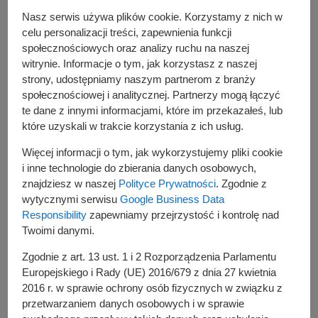
obecne w urzędzie, podczas składania wniosku o dowód
Nasz serwis używa plików cookie. Korzystamy z nich w
dla nich. Podczas składania wniosku o dowód osobisty
celu personalizacji treści, zapewnienia funkcji
pobiera się odciski palców od osób, które ukończyły 12 rok
społecznościowych oraz analizy ruchu na naszej
życia. Dowód osobisty dla osób, które ukończyły 12 rok
witrynie. Informacje o tym, jak korzystasz z naszej
życia wydaje się na 10 lat, dla dzieci poniżej 12 roku życia
strony, udostępniamy naszym partnerom z branży
- na 5 lat.
społecznościowej i analitycznej. Partnerzy mogą łączyć
te dane z innymi informacjami, które im przekazałeś, lub
Do wniosku załącz następujące dokumenty:
które uzyskali w trakcie korzystania z ich usług.
aktualne kolorowe zdjęcie, wykonane w ciągu ostatnich
Więcej informacji o tym, jak wykorzystujemy pliki cookie
6 miesięcy, o wymiarach 35x45mm, w pozycji na wprost,
i inne technologie do zbierania danych osobowych,
wykonane na jednolitym jasnym tle, z równomiernym
znajdziesz w naszej
Polityce Prywatności
. Zgodnie z
oświetleniem, mające dobrą ostrość oraz
wytycznymi serwisu
Google Business Data
odwzorowujące naturalny kolor skóry, obejmujące
Responsibility
zapewniamy przejrzystość i kontrolę nad
wizerunek od wierzchołka głowy do górnej części
Twoimi danymi.
barków, pokazujące wyraźnie oczy, źrenice, brwi z
Zgodnie z art. 13 ust. 1 i 2 Rozporządzenia Parlamentu
zachowaniem symetrii w pionie, z naturalnym wyrazem
Europejskiego i Rady (UE) 2016/679 z dnia 27 kwietnia
twarzy nie zasłoniętej włosami i z zamkniętymi ustami,
2016 r. w sprawie ochrony osób fizycznych w związku z
dowód osobisty a w przypadku jego braku, ważny
przetwarzaniem danych osobowych i w sprawie
paszport (dot. osób, które go posiadają) -
UWAGA!