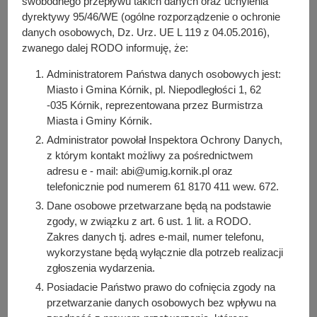
swobodnego przepływu takich danych oraz uchylenia
Tożsamości nie możesz potwierdzić mDowodem z
dyrektywy 95/46/WE (ogólne rozporządzenie o ochronie
aplikacji mObywatel
,
danych osobowych, Dz. Urz. UE L 119 z 04.05.2016),
dokument podróży lub inny dokument stwierdzający
zwanego dalej RODO informuję, że:
tożsamość - w przypadku osób, które otrzymały polskie
Administratorem Państwa danych osobowych jest:
obywatelstwo.
Miasto i Gmina Kórnik, pl. Niepodległości 1, 62
-035 Kórnik, reprezentowana przez Burmistrza
Złożenie wniosku o wydanie nowego dowodu osobistego i
Miasta i Gminy Kórnik.
unieważnienie poprzedniego dowodu z powodu
Administrator powołał Inspektora Ochrony Danych,
uzasadnionego podejrzenia kradzieży tożsamości
z którym kontakt możliwy za pośrednictwem
następuje tylko gdy wnioskodawca zgłosi ten fakt na
adresu e - mail: abi@umig.kornik.pl oraz
właściwym formularzu i uprawdopodobnić zgłoszenie.
telefonicznie pod numerem 61 8170 411 wew. 672.
Dane osobowe przetwarzane będą na podstawie
zgody, w związku z art. 6 ust. 1 lit. a RODO.
Miejsce załatwienia sprawy
Zakres danych tj. adres e-mail, numer telefonu,
wykorzystane będą wyłącznie dla potrzeb realizacji
Urząd Miasta i Gminy Kórnik, Plac Niepodległości 1, 62-
zgłoszenia wydarzenia.
035 Kórnik, Parter, pokój
Posiadacie Państwo prawo do cofnięcia zgody na
nr. 10, tel.
+48 61 81 70 411 wew. 660
lub
wew. 730
, po
przetwarzanie danych osobowych bez wpływu na
wcześniejszym umówieniu wizyty na stronie internetowej: