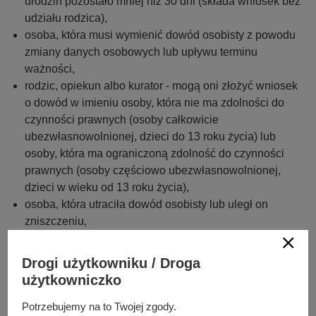
urodzin pozostało mniej niż 30 dni (składa wniosek bez
udziału rodzica),
osoba, która musi wymienić dowód osobisty z powodu
zmiany danych osobowych lub upływu terminu
ważności,
rodzic, opiekun albo kurator - mogą oni złożyć wniosek
o dowód w imieniu osoby, która nie ma zdolności do
czynności prawnych (osoby całkowicie
ubezwłasnowolnionej, dzieci do 13 roku życia) lub
osoby, która ma ograniczoną zdolność do czynności
prawnych (osoby częściowo ubezwłasnowolnionej,
dzieci w wieku od 13 roku życia),
osoba, która utraciła dowód osobisty lub uległ on
zniszczeniu,
osoba, która mimo ważności swojego dowodu
osobistego chce mieć dowód osobisty z warstwą
Drogi użytkowniku / Droga
elektroniczną i odciskami palców.
użytkowniczko
Pamiętaj, że osoby, które ukończyły 5 rok życia, muszą być
Potrzebujemy na to Twojej zgody.