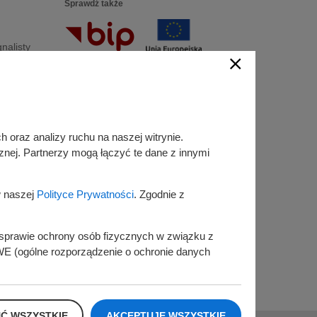
Sprawdź także
nalisty
Śledź nas na
alisty
Facebook
Instagram
 oraz analizy ruchu na naszej witrynie.
znej. Partnerzy mogą łączyć te dane z innymi
KSeF
w naszej
Polityce Prywatności
. Zgodnie z
w sprawie ochrony osób fizycznych w związku z
E (ogólne rozporządzenie o ochronie danych
prezentowana przez Burmistrza Miasta i Gminy
O
Ć WSZYSTKIE
AKCEPTUJĘ WSZYSTKIE