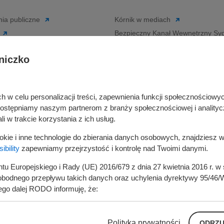
ia publiczne
Kórnik w mediach
Bezpieczny Kanał Wewnętrzny Syg
siębiorcy
niczko
Bezpieczny Kanał Zewnętrzny Sygn
Deklaracja dostępności
rka odpadami
Regulamin serwisu
ta i Gminy Kórnik
w celu personalizacji treści, zapewnienia funkcji społecznościowych
Cyberbezpieczeństwo
ywatelski
udostępniamy naszym partnerom z branży społecznościowej i analityc
Zasady wystawiania faktur
je
i w trakcie korzystania z ich usług.
ustrukturyzowanych w Systemie 
in
ookie i inne technologie do zbierania danych osobowych, znajdziesz 
Polityka prywatności
ganizacji pozarządowych
bility
zapewniamy przejrzystość i kontrolę nad Twoimi danymi.
entu Europejskiego i Rady (UE) 2016/679 z dnia 27 kwietnia 2016 r. 
odnego przepływu takich danych oraz uchylenia dyrektywy 95/46/W
ego dalej RODO informuję, że:
t: Miasto i Gmina Kórnik, pl. Niepodległości 1, 62 -035 Kórnik, re
Polityka prywatności
ODRZU