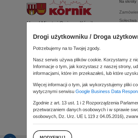
Na skróty
Zamówien
Sołectwa
Urząd Miasta i Gminy w Kórniku
Dla przed
Pl. Niepodległości 1
Drogi użytkowniku / Droga użytkow
Edukacja
62-035 Kórnik
Gospoda
Potrzebujemy na to Twojej zgody.
Nr konta bankowego:
Rada Mias
26 9076 0008 2001 0000 0215 0002
Nasz serwis używa plików cookie. Korzystamy z nich 
Budżet ob
Informacje o tym, jak korzystasz z naszej strony, 
Konsultac
informacjami, które im przekazałeś, lub które uzyskal
Kórniczan
Więcej informacji o tym, jak wykorzystujemy pliki c
Portal or
wytycznymi serwisu
Google Business Data Responsi
Zgodnie z art. 13 ust. 1 i 2 Rozporządzenia Parlam
przetwarzaniem danych osobowych i w sprawie swob
osobowych, Dz. Urz. UE L 119 z 04.05.2016), zwan
Administratorem Państwa danych osobowych jes
Kórnik.
MODYFIKUJ