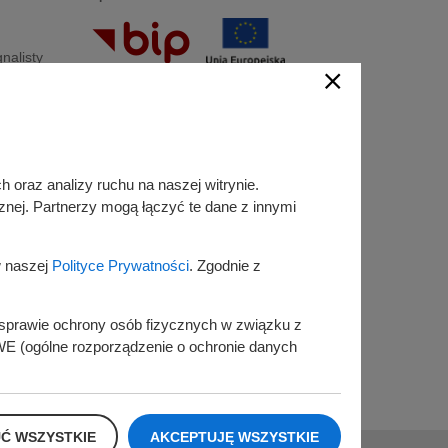
nalisty
Śledź nas na
alisty
Facebook
Instagram
 oraz analizy ruchu na naszej witrynie.
znej. Partnerzy mogą łączyć te dane z innymi
KSeF
w naszej
Polityce Prywatności
. Zgodnie z
w sprawie ochrony osób fizycznych w związku z
E (ogólne rozporządzenie o ochronie danych
prezentowana przez Burmistrza Miasta i Gminy
O
Ć WSZYSTKIE
AKCEPTUJĘ WSZYSTKIE
D