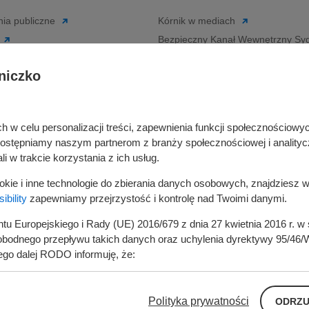
ia publiczne
Kórnik w mediach
Bezpieczny Kanał Wewnętrzny Syg
siębiorcy
niczko
Bezpieczny Kanał Zewnętrzny Sygn
Deklaracja dostępności
rka odpadami
Regulamin serwisu
ta i Gminy Kórnik
w celu personalizacji treści, zapewnienia funkcji społecznościowych
Cyberbezpieczeństwo
ywatelski
udostępniamy naszym partnerom z branży społecznościowej i analityc
Zasady wystawiania faktur
je
i w trakcie korzystania z ich usług.
ustrukturyzowanych w Systemie 
in
ookie i inne technologie do zbierania danych osobowych, znajdziesz 
Polityka prywatności
ganizacji pozarządowych
bility
zapewniamy przejrzystość i kontrolę nad Twoimi danymi.
entu Europejskiego i Rady (UE) 2016/679 z dnia 27 kwietnia 2016 r. 
odnego przepływu takich danych oraz uchylenia dyrektywy 95/46/W
ego dalej RODO informuję, że:
t: Miasto i Gmina Kórnik, pl. Niepodległości 1, 62 -035 Kórnik, re
Polityka prywatności
ODRZU