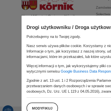
Zamówien
Sołectwa
Urząd Miasta i Gminy w Kórniku
Dla przed
Pl. Niepodległości 1
Drogi użytkowniku / Droga użytkow
Edukacja
62-035 Kórnik
Gospoda
Potrzebujemy na to Twojej zgody.
Nr konta bankowego:
Rada Mias
26 9076 0008 2001 0000 0215 0002
Nasz serwis używa plików cookie. Korzystamy z nich 
Budżet ob
Informacje o tym, jak korzystasz z naszej strony, 
Konsultac
informacjami, które im przekazałeś, lub które uzyskal
Kórniczan
Więcej informacji o tym, jak wykorzystujemy pliki c
Portal or
wytycznymi serwisu
Google Business Data Responsi
Zgodnie z art. 13 ust. 1 i 2 Rozporządzenia Parlam
przetwarzaniem danych osobowych i w sprawie swob
osobowych, Dz. Urz. UE L 119 z 04.05.2016), zwan
Administratorem Państwa danych osobowych jes
Kórnik.
MODYFIKUJ