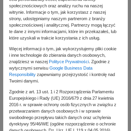
społecznościowych oraz analizy ruchu na naszej
witrynie. Informacje o tym, jak korzystasz z naszej
strony, udostępniamy naszym partnerom z branży
społecznościowej i analitycznej. Partnerzy mogą łączyć
te dane z innymi informacjami, które im przekazałeś, lub
które uzyskali w trakcie korzystania z ich usług.
Więcej informacji o tym, jak wykorzystujemy pliki cookie
i inne technologie do zbierania danych osobowych,
znajdziesz w naszej
Polityce Prywatności
. Zgodnie z
wytycznymi serwisu
Google Business Data
Responsibility
zapewniamy przejrzystość i kontrolę nad
Twoimi danymi.
Zgodnie z art. 13 ust. 1 i 2 Rozporządzenia Parlamentu
Europejskiego i Rady (UE) 2016/679 z dnia 27 kwietnia
2016 r. w sprawie ochrony osób fizycznych w związku z
przetwarzaniem danych osobowych i w sprawie
swobodnego przepływu takich danych oraz uchylenia
dyrektywy 95/46/WE (ogólne rozporządzenie o ochronie
danych osobowych, Dz. Urz. UE L 119 z 04.05.2016),