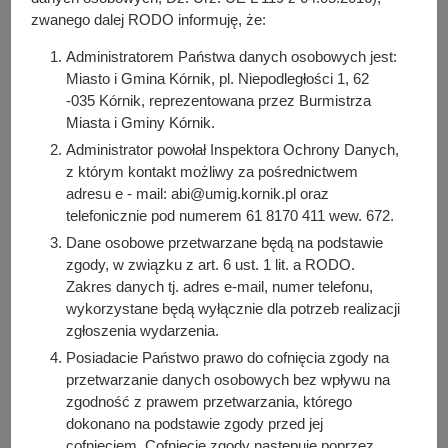
zwanego dalej RODO informuję, że:
Administratorem Państwa danych osobowych jest:
Miasto i Gmina Kórnik, pl. Niepodległości 1, 62
-035 Kórnik, reprezentowana przez Burmistrza
Miasta i Gminy Kórnik.
Administrator powołał Inspektora Ochrony Danych,
z którym kontakt możliwy za pośrednictwem
adresu e - mail: abi@umig.kornik.pl oraz
telefonicznie pod numerem 61 8170 411 wew. 672.
Kiedy?
Dane osobowe przetwarzane będą na podstawie
Od:
2025-05-14, godz. 16:30
zgody, w związku z art. 6 ust. 1 lit. a RODO.
Do:
2025-05-14, godz. 18:00
Zakres danych tj. adres e-mail, numer telefonu,
wykorzystane będą wyłącznie dla potrzeb realizacji
zgłoszenia wydarzenia.
Gdzie?
Posiadacie Państwo prawo do cofnięcia zgody na
KCRiS OAZA Błonie
przetwarzanie danych osobowych bez wpływu na
zgodność z prawem przetwarzania, którego
dokonano na podstawie zgody przed jej
Strona internetowa
cofnięciem. Cofnięcie zgody następuje poprzez