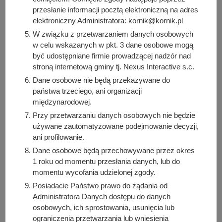
https://oaza.kornik.pl/aktualnosc/121/turniej-warcabowy-i-
przesłanie informacji pocztą elektroniczną na adres
szachowy-5
elektroniczny Administratora: kornik@kornik.pl
W związku z przetwarzaniem danych osobowych
w celu wskazanych w pkt. 3 dane osobowe mogą
Autor wpisu
być udostępniane firmie prowadzącej nadzór nad
Zgłoszone wydarzenie
stroną internetową gminy tj. Nexus Interactive s.c.
Dane osobowe nie będą przekazywane do
Podziel się z innymi:
państwa trzeciego, ani organizacji
międzynarodowej.
Facebook
Przy przetwarzaniu danych osobowych nie będzie
E-mail
używane zautomatyzowane podejmowanie decyzji,
ani profilowanie.
Dane osobowe będą przechowywane przez okres
1 roku od momentu przesłania danych, lub do
momentu wycofania udzielonej zgody.
POKAŻ CAŁE KALENDARIUM
Posiadacie Państwo prawo do żądania od
Administratora Danych dostępu do danych
ZAPROPONUJ WYDARZENIE
osobowych, ich sprostowania, usunięcia lub
ograniczenia przetwarzania lub wniesienia