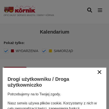
P
r
z
OFICJALNY SERWIS MIASTA I GMINY KÓRNIK
e
j
Kalendarium
d
ź
Pokaż tylko:
d
o
WYDARZENIA
SAMORZĄD
t
r
e
Turniej
ś
14
Drogi użytkowniku / Droga
c
warcabowy
Maj
użytkowniczko
i
2025
WYDARZENIE
Potrzebujemy na to Twojej zgody.
Nasz serwis używa plików cookie. Korzystamy z nich w
Zapraszamy! :)
celu personalizacji treści, zapewnienia funkcji