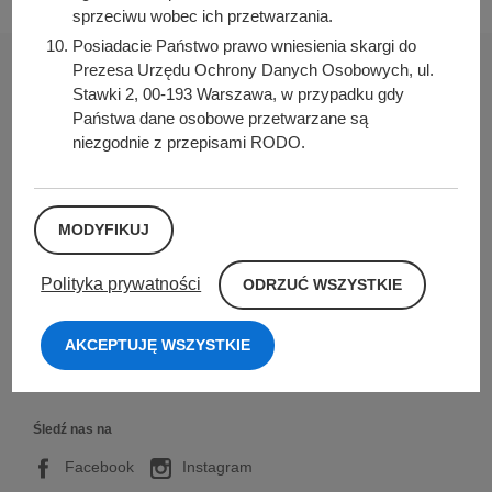
sprzeciwu wobec ich przetwarzania.
Posiadacie Państwo prawo wniesienia skargi do
Prezesa Urzędu Ochrony Danych Osobowych, ul.
Stawki 2, 00-193 Warszawa, w przypadku gdy
Państwa dane osobowe przetwarzane są
niezgodnie z przepisami RODO.
Urząd Miasta i Gminy w Kórniku
Pl. Niepodległości 1
62-035 Kórnik
MODYFIKUJ
Nr konta bankowego:
26 9076 0008 2001 0000 0215 0002
O
Polityka prywatności
ODRZUĆ WSZYSTKIE
D
Sprawdź także
R
Z
AKCEPTUJĘ WSZYSTKIE
U
Ć
W
S
Z
Śledź nas na
Y
S
Facebook
Instagram
T
K