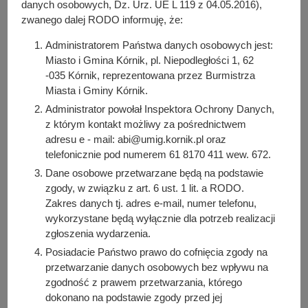
danych osobowych, Dz. Urz. UE L 119 z 04.05.2016),
zwanego dalej RODO informuję, że:
Administratorem Państwa danych osobowych jest:
Miasto i Gmina Kórnik, pl. Niepodległości 1, 62
-035 Kórnik, reprezentowana przez Burmistrza
Miasta i Gminy Kórnik.
Administrator powołał Inspektora Ochrony Danych,
z którym kontakt możliwy za pośrednictwem
adresu e - mail: abi@umig.kornik.pl oraz
telefonicznie pod numerem 61 8170 411 wew. 672.
Dane osobowe przetwarzane będą na podstawie
Kiedy?
zgody, w związku z art. 6 ust. 1 lit. a RODO.
Zakres danych tj. adres e-mail, numer telefonu,
Od:
2024-10-23, godz. 16:30
wykorzystane będą wyłącznie dla potrzeb realizacji
Do:
2024-10-23, godz. 19:00
zgłoszenia wydarzenia.
Posiadacie Państwo prawo do cofnięcia zgody na
Gdzie?
przetwarzanie danych osobowych bez wpływu na
Kórnickie Centrum Rekreacji i Sportu OAZA
zgodność z prawem przetwarzania, którego
dokonano na podstawie zgody przed jej