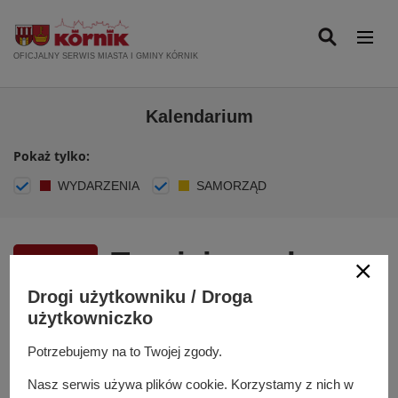
P
r
z
OFICJALNY SERWIS MIASTA I GMINY KÓRNIK
e
j
Kalendarium
d
ź
Pokaż tylko:
d
o
WYDARZENIA
SAMORZĄD
t
r
e
Turniej szachowy
ś
c
dla dzieci w
Drogi użytkowniku / Droga
23
i
użytkowniczko
Październik
KCRiS OAZA
2024
Potrzebujemy na to Twojej zgody.
WYDARZENIE
Nasz serwis używa plików cookie. Korzystamy z nich w