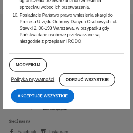
ograniczenia przetwarzania lub wniesienia
sprzeciwu wobec ich przetwarzania.
Posiadacie Państwo prawo wniesienia skargi do
Prezesa Urzędu Ochrony Danych Osobowych, ul.
Stawki 2, 00-193 Warszawa, w przypadku gdy
Państwa dane osobowe przetwarzane są
niezgodnie z przepisami RODO.
Urząd Miasta i Gminy w Kórniku
Pl. Niepodległości 1
62-035 Kórnik
MODYFIKUJ
Nr konta bankowego:
O
26 9076 0008 2001 0000 0215 0002
Polityka prywatności
ODRZUĆ WSZYSTKIE
D
R
Sprawdź także
Z
AKCEPTUJĘ WSZYSTKIE
U
Ć
W
S
Z
Y
Śledź nas na
S
T
Facebook
Instagram