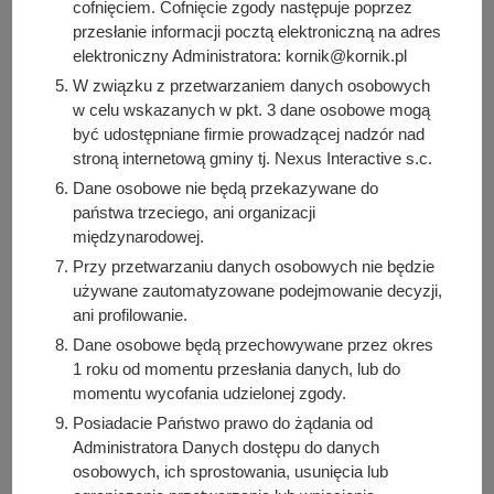
cofnięciem. Cofnięcie zgody następuje poprzez
Strona internetowa
przesłanie informacji pocztą elektroniczną na adres
https://www.oaza.kornik.pl/
elektroniczny Administratora: kornik@kornik.pl
W związku z przetwarzaniem danych osobowych
w celu wskazanych w pkt. 3 dane osobowe mogą
Autor wpisu
być udostępniane firmie prowadzącej nadzór nad
Zgłoszone wydarzenie
stroną internetową gminy tj. Nexus Interactive s.c.
Dane osobowe nie będą przekazywane do
państwa trzeciego, ani organizacji
Podziel się z innymi:
międzynarodowej.
Facebook
Przy przetwarzaniu danych osobowych nie będzie
używane zautomatyzowane podejmowanie decyzji,
E-mail
ani profilowanie.
Dane osobowe będą przechowywane przez okres
1 roku od momentu przesłania danych, lub do
momentu wycofania udzielonej zgody.
POKAŻ CAŁE KALENDARIUM
Posiadacie Państwo prawo do żądania od
Administratora Danych dostępu do danych
osobowych, ich sprostowania, usunięcia lub
ZAPROPONUJ WYDARZENIE