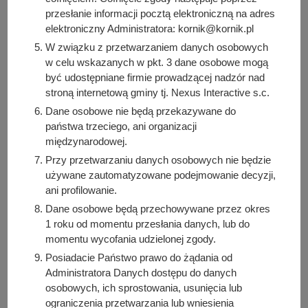
https://oaza.kornik.pl/aktualnosc/121/turniej-warcabowy-i-
przesłanie informacji pocztą elektroniczną na adres
szachowy-5
elektroniczny Administratora: kornik@kornik.pl
W związku z przetwarzaniem danych osobowych
w celu wskazanych w pkt. 3 dane osobowe mogą
Autor wpisu
być udostępniane firmie prowadzącej nadzór nad
Zgłoszone wydarzenie
stroną internetową gminy tj. Nexus Interactive s.c.
Dane osobowe nie będą przekazywane do
Podziel się z innymi:
państwa trzeciego, ani organizacji
międzynarodowej.
Facebook
Przy przetwarzaniu danych osobowych nie będzie
E-mail
używane zautomatyzowane podejmowanie decyzji,
ani profilowanie.
Dane osobowe będą przechowywane przez okres
1 roku od momentu przesłania danych, lub do
momentu wycofania udzielonej zgody.
POKAŻ CAŁE KALENDARIUM
Posiadacie Państwo prawo do żądania od
Administratora Danych dostępu do danych
ZAPROPONUJ WYDARZENIE
osobowych, ich sprostowania, usunięcia lub
ograniczenia przetwarzania lub wniesienia