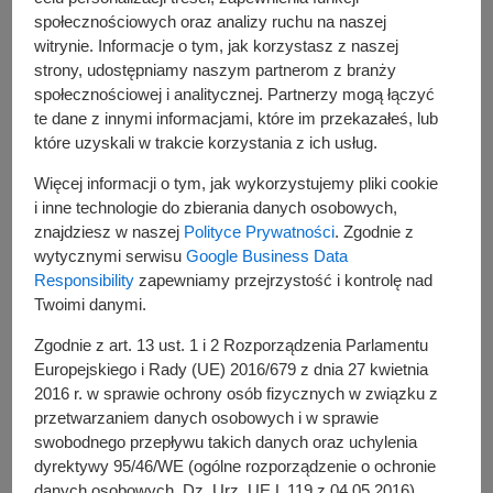
społecznościowych oraz analizy ruchu na naszej
witrynie. Informacje o tym, jak korzystasz z naszej
strony, udostępniamy naszym partnerom z branży
społecznościowej i analitycznej. Partnerzy mogą łączyć
te dane z innymi informacjami, które im przekazałeś, lub
które uzyskali w trakcie korzystania z ich usług.
Więcej informacji o tym, jak wykorzystujemy pliki cookie
i inne technologie do zbierania danych osobowych,
znajdziesz w naszej
Polityce Prywatności
. Zgodnie z
wytycznymi serwisu
Google Business Data
Responsibility
zapewniamy przejrzystość i kontrolę nad
Twoimi danymi.
Zgodnie z art. 13 ust. 1 i 2 Rozporządzenia Parlamentu
Europejskiego i Rady (UE) 2016/679 z dnia 27 kwietnia
2016 r. w sprawie ochrony osób fizycznych w związku z
przetwarzaniem danych osobowych i w sprawie
swobodnego przepływu takich danych oraz uchylenia
dyrektywy 95/46/WE (ogólne rozporządzenie o ochronie
danych osobowych, Dz. Urz. UE L 119 z 04.05.2016),