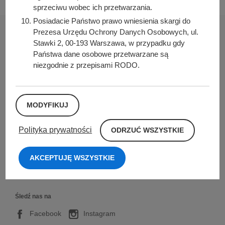
sprzeciwu wobec ich przetwarzania.
Posiadacie Państwo prawo wniesienia skargi do
Prezesa Urzędu Ochrony Danych Osobowych, ul.
Stawki 2, 00-193 Warszawa, w przypadku gdy
Państwa dane osobowe przetwarzane są
niezgodnie z przepisami RODO.
Urząd Miasta i Gminy w Kórniku
Pl. Niepodległości 1
62-035 Kórnik
MODYFIKUJ
Nr konta bankowego:
26 9076 0008 2001 0000 0215 0002
O
Polityka prywatności
ODRZUĆ WSZYSTKIE
D
Sprawdź także
R
Z
AKCEPTUJĘ WSZYSTKIE
U
Ć
W
S
Z
Śledź nas na
Y
S
Facebook
Instagram
T
K