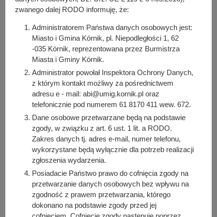
zwanego dalej RODO informuję, że:
Administratorem Państwa danych osobowych jest:
Miasto i Gmina Kórnik, pl. Niepodległości 1, 62
-035 Kórnik, reprezentowana przez Burmistrza
Miasta i Gminy Kórnik.
Administrator powołał Inspektora Ochrony Danych,
z którym kontakt możliwy za pośrednictwem
adresu e - mail: abi@umig.kornik.pl oraz
telefonicznie pod numerem 61 8170 411 wew. 672.
Kiedy?
Dane osobowe przetwarzane będą na podstawie
Od:
2025-11-19, godz. 17:00
zgody, w związku z art. 6 ust. 1 lit. a RODO.
Do:
2025-11-19, godz. 18:30
Zakres danych tj. adres e-mail, numer telefonu,
wykorzystane będą wyłącznie dla potrzeb realizacji
zgłoszenia wydarzenia.
Gdzie?
Posiadacie Państwo prawo do cofnięcia zgody na
KCRiS OAZA - Błonie
przetwarzanie danych osobowych bez wpływu na
zgodność z prawem przetwarzania, którego
dokonano na podstawie zgody przed jej
Strona internetowa
cofnięciem. Cofnięcie zgody następuje poprzez