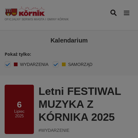
P
r
z
OFICJALNY SERWIS MIASTA I GMINY KÓRNIK
e
j
Kalendarium
d
ź
Pokaż tylko:
d
o
WYDARZENIA
SAMORZĄD
t
r
e
Letni FESTIWAL
ś
c
MUZYKA Z
6
i
Lipiec
KÓRNIKA 2025
2025
WYDARZENIE