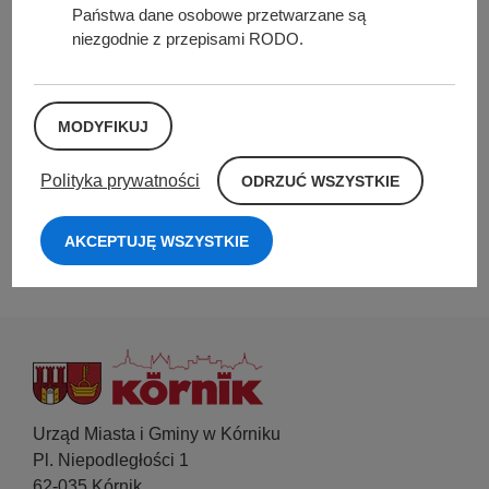
Państwa dane osobowe przetwarzane są
Facebook
niezgodnie z przepisami RODO.
E-mail
MODYFIKUJ
O
POKAŻ CAŁE KALENDARIUM
Polityka prywatności
ODRZUĆ WSZYSTKIE
D
R
Z
AKCEPTUJĘ WSZYSTKIE
ZAPROPONUJ WYDARZENIE
U
Ć
W
S
Z
Y
S
T
K
I
E
Urząd Miasta i Gminy w Kórniku
Pl. Niepodległości 1
62-035 Kórnik