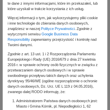
te dane z innymi informacjami, które im przekazałeś, lub
Andriy Melnyk - akordeon Maryan Lomaha - skrzypce
które uzyskali w trakcie korzystania z ich usług.
Paweł Głowacki - gitara basowa Marek Jakubowski -
perkusja27 lipca br. godz. 18:00, Arboretum, Kórnik 100.
Więcej informacji o tym, jak wykorzystujemy pliki cookie
rocznica powstania FZK Koncert zespołu Przebiśniegi w
i inne technologie do zbierania danych osobowych,
składzie: Markus Żamojda Jan Bąk Joanna Jewuła 3
znajdziesz w naszej
Polityce Prywatności
. Zgodnie z
sierpnia br. godz. 18:00, Prowent, Kórnik KONCERT
wytycznymi serwisu
Google Business Data
Responsibility
zapewniamy przejrzystość i kontrolę nad
FINAŁOWY GOLDEN HITS OF JAMES BOND & GRAND
Twoimi danymi.
ROYAL ORCHESTRA Kamil Franczak - wokal Największe
przeboje muzyki filmowej w autorskich
Zgodnie z art. 13 ust. 1 i 2 Rozporządzenia Parlamentu
opracowaniach Miejsca:Arboretum Kórnickie ul. Zamkowa
Europejskiego i Rady (UE) 2016/679 z dnia 27 kwietnia
5 62-035 Kórnik Kórnicki Ośrodek Kultury w Kórnikuul.
2016 r. w sprawie ochrony osób fizycznych w związku z
Prowent 6 62-035 Kórnik
przetwarzaniem danych osobowych i w sprawie
swobodnego przepływu takich danych oraz uchylenia
dyrektywy 95/46/WE (ogólne rozporządzenie o ochronie
danych osobowych, Dz. Urz. UE L 119 z 04.05.2016),
zwanego dalej RODO informuję, że:
Administratorem Państwa danych osobowych jest:
Miasto i Gmina Kórnik, pl. Niepodległości 1, 62