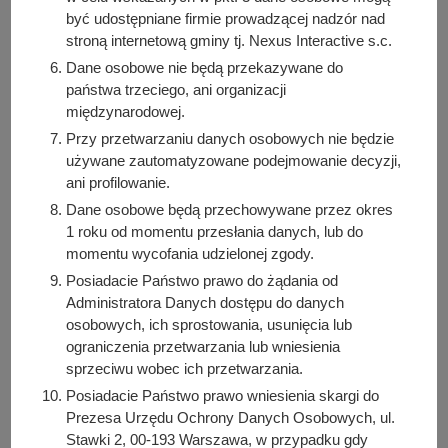
być udostępniane firmie prowadzącej nadzór nad
stroną internetową gminy tj. Nexus Interactive s.c.
Kiedy?
Dane osobowe nie będą przekazywane do
państwa trzeciego, ani organizacji
Od:
2025-07-06, godz. 20:00
międzynarodowej.
Do:
2025-08-03, godz. 20:00
Przy przetwarzaniu danych osobowych nie będzie
używane zautomatyzowane podejmowanie decyzji,
Gdzie?
ani profilowanie.
Arboretum Kórnickie, Kórnicki Ośrodek Kultury
Dane osobowe będą przechowywane przez okres
1 roku od momentu przesłania danych, lub do
momentu wycofania udzielonej zgody.
Strona internetowa
Posiadacie Państwo prawo do żądania od
http://www.kornickiosrodekkultury.pl
Administratora Danych dostępu do danych
osobowych, ich sprostowania, usunięcia lub
ograniczenia przetwarzania lub wniesienia
Autor wpisu
sprzeciwu wobec ich przetwarzania.
Zgłoszone wydarzenie
Posiadacie Państwo prawo wniesienia skargi do
Prezesa Urzędu Ochrony Danych Osobowych, ul.
Podziel się z innymi:
Stawki 2, 00-193 Warszawa, w przypadku gdy