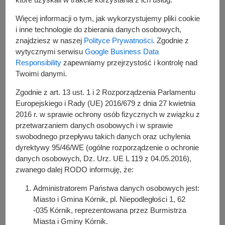
Burmistrza Miasta
Więcej informacji o tym, jak wykorzystujemy pliki cookie
i Gminy Kórnik
i inne technologie do zbierania danych osobowych,
znajdziesz w naszej
Polityce Prywatności
. Zgodnie z
WYDARZENIE
wytycznymi serwisu
Google Business Data
Responsibility
zapewniamy przejrzystość i kontrolę nad
Twoimi danymi.
wstęp bezpłatnyzapisy w Domu Integracji
Zgodnie z art. 13 ust. 1 i 2 Rozporządzenia Parlamentu
Międzypokoleniowe w Kórniku, tel. 790-262-404
Europejskiego i Rady (UE) 2016/679 z dnia 27 kwietnia
2016 r. w sprawie ochrony osób fizycznych w związku z
przetwarzaniem danych osobowych i w sprawie
swobodnego przepływu takich danych oraz uchylenia
dyrektywy 95/46/WE (ogólne rozporządzenie o ochronie
danych osobowych, Dz. Urz. UE L 119 z 04.05.2016),
zwanego dalej RODO informuję, że:
Administratorem Państwa danych osobowych jest:
Miasto i Gmina Kórnik, pl. Niepodległości 1, 62
-035 Kórnik, reprezentowana przez Burmistrza
Miasta i Gminy Kórnik.