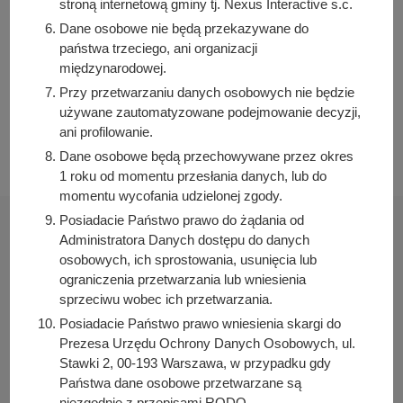
stroną internetową gminy tj. Nexus Interactive s.c.
Dane osobowe nie będą przekazywane do
państwa trzeciego, ani organizacji
międzynarodowej.
POKAŻ CAŁE KALENDARIUM
Przy przetwarzaniu danych osobowych nie będzie
używane zautomatyzowane podejmowanie decyzji,
ani profilowanie.
ZAPROPONUJ WYDARZENIE
Dane osobowe będą przechowywane przez okres
1 roku od momentu przesłania danych, lub do
momentu wycofania udzielonej zgody.
Posiadacie Państwo prawo do żądania od
Administratora Danych dostępu do danych
osobowych, ich sprostowania, usunięcia lub
ograniczenia przetwarzania lub wniesienia
Urząd Miasta i Gminy w Kórniku
sprzeciwu wobec ich przetwarzania.
Pl. Niepodległości 1
Posiadacie Państwo prawo wniesienia skargi do
62-035 Kórnik
Prezesa Urzędu Ochrony Danych Osobowych, ul.
Stawki 2, 00-193 Warszawa, w przypadku gdy
Nr konta bankowego:
Państwa dane osobowe przetwarzane są
26 9076 0008 2001 0000 0215 0002
niezgodnie z przepisami RODO.