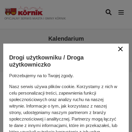
P
r
z
OFICJALNY SERWIS MIASTA I GMINY KÓRNIK
e
j
Kalendarium
d
ź
Pokaż tylko:
d
Drogi użytkowniku / Droga
o
WYDARZENIA
SAMORZĄD
użytkowniczko
t
r
Potrzebujemy na to Twojej zgody.
e
I Senioralny
Nasz serwis używa plików cookie. Korzystamy z nich w
ś
celu personalizacji treści, zapewnienia funkcji
c
Turniej
społecznościowych oraz analizy ruchu na naszej
i
witrynie. Informacje o tym, jak korzystasz z naszej
Bowlingowy o
strony, udostępniamy naszym partnerom z branży
23
społecznościowej i analitycznej. Partnerzy mogą łączyć
Puchar
te dane z innymi informacjami, które im przekazałeś, lub
Styczeń
2024
które uzyskali w trakcie korzystania z ich usług.