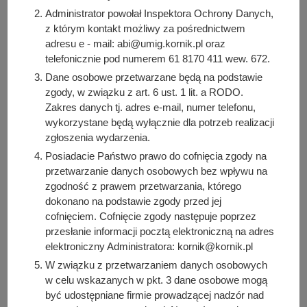
Administrator powołał Inspektora Ochrony Danych,
z którym kontakt możliwy za pośrednictwem
adresu e - mail: abi@umig.kornik.pl oraz
Kiedy?
telefonicznie pod numerem 61 8170 411 wew. 672.
Od:
2024-01-23, godz. 12:00
Dane osobowe przetwarzane będą na podstawie
Do:
2024-01-23, godz. 14:00
zgody, w związku z art. 6 ust. 1 lit. a RODO.
Zakres danych tj. adres e-mail, numer telefonu,
wykorzystane będą wyłącznie dla potrzeb realizacji
Gdzie?
zgłoszenia wydarzenia.
Emka Bowling Borówiec, ul. Wiśniowa 15
Posiadacie Państwo prawo do cofnięcia zgody na
przetwarzanie danych osobowych bez wpływu na
zgodność z prawem przetwarzania, którego
Autor wpisu
dokonano na podstawie zgody przed jej
Zgłoszone wydarzenie
cofnięciem. Cofnięcie zgody następuje poprzez
przesłanie informacji pocztą elektroniczną na adres
elektroniczny Administratora: kornik@kornik.pl
Podziel się z innymi:
W związku z przetwarzaniem danych osobowych
Facebook
w celu wskazanych w pkt. 3 dane osobowe mogą
być udostępniane firmie prowadzącej nadzór nad
E-mail