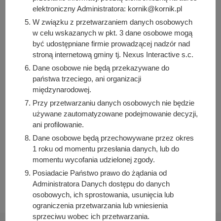
Temat:
„Psychiatria dla każdego: proste wyjaśnienie
elektroniczny Administratora: kornik@kornik.pl
trudnych tematów".
W związku z przetwarzaniem danych osobowych
Wykład poprowadzi lekarz psychiatra z wieloletnim
w celu wskazanych w pkt. 3 dane osobowe mogą
doświadczeniem Doktor Magdalena Muzioł.
być udostępniane firmie prowadzącej nadzór nad
stroną internetową gminy tj. Nexus Interactive s.c.
Dane osobowe nie będą przekazywane do
państwa trzeciego, ani organizacji
międzynarodowej.
Autor wpisu
Przy przetwarzaniu danych osobowych nie będzie
Bartosz Przybylski
używane zautomatyzowane podejmowanie decyzji,
ani profilowanie.
Podziel się z innymi:
Dane osobowe będą przechowywane przez okres
1 roku od momentu przesłania danych, lub do
Facebook
momentu wycofania udzielonej zgody.
E-mail
Posiadacie Państwo prawo do żądania od
Administratora Danych dostępu do danych
osobowych, ich sprostowania, usunięcia lub
ograniczenia przetwarzania lub wniesienia
sprzeciwu wobec ich przetwarzania.