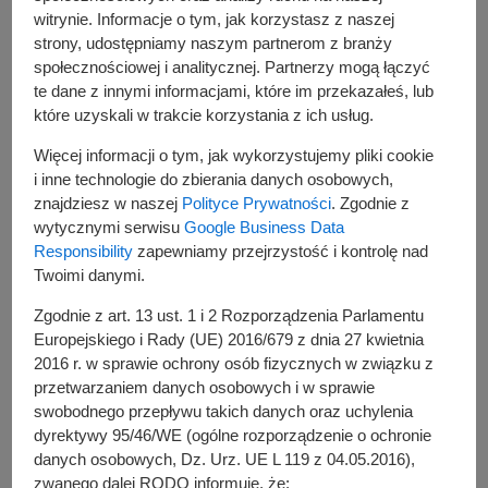
darmowy wykład dotyczący zdrowia
witrynie. Informacje o tym, jak korzystasz z naszej
strony, udostępniamy naszym partnerom z branży
psychicznego
społecznościowej i analitycznej. Partnerzy mogą łączyć
te dane z innymi informacjami, które im przekazałeś, lub
które uzyskali w trakcie korzystania z ich usług.
Więcej informacji o tym, jak wykorzystujemy pliki cookie
i inne technologie do zbierania danych osobowych,
znajdziesz w naszej
Polityce Prywatności
. Zgodnie z
wytycznymi serwisu
Google Business Data
Responsibility
zapewniamy przejrzystość i kontrolę nad
Twoimi danymi.
Zgodnie z art. 13 ust. 1 i 2 Rozporządzenia Parlamentu
Europejskiego i Rady (UE) 2016/679 z dnia 27 kwietnia
2016 r. w sprawie ochrony osób fizycznych w związku z
przetwarzaniem danych osobowych i w sprawie
swobodnego przepływu takich danych oraz uchylenia
dyrektywy 95/46/WE (ogólne rozporządzenie o ochronie
danych osobowych, Dz. Urz. UE L 119 z 04.05.2016),
zwanego dalej RODO informuję, że: