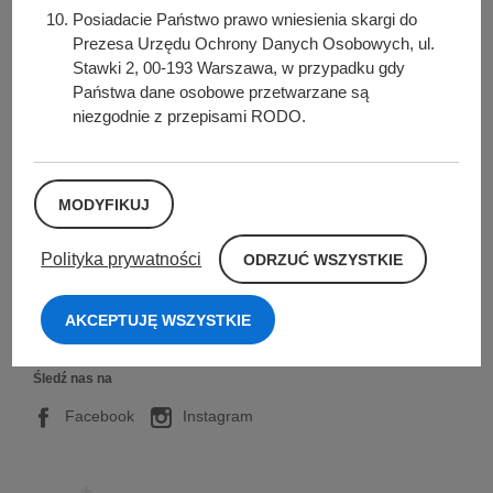
Posiadacie Państwo prawo wniesienia skargi do
Prezesa Urzędu Ochrony Danych Osobowych, ul.
Stawki 2, 00-193 Warszawa, w przypadku gdy
Państwa dane osobowe przetwarzane są
Urząd Miasta i Gminy w Kórniku
niezgodnie z przepisami RODO.
Pl. Niepodległości 1
62-035 Kórnik
Nr konta bankowego:
MODYFIKUJ
26 9076 0008 2001 0000 0215 0002
O
Polityka prywatności
ODRZUĆ WSZYSTKIE
Sprawdź także
D
R
Z
AKCEPTUJĘ WSZYSTKIE
U
Ć
W
S
Śledź nas na
Z
Y
Facebook
Instagram
S
T
K
I