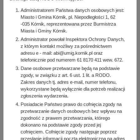
Administratorem Państwa danych osobowych jest:
Miasto i Gmina Kórnik, pl. Niepodległości 1, 62
-035 Kórnik, reprezentowana przez Burmistrza
Miasta i Gminy Kórnik.
Administrator powołał Inspektora Ochrony Danych,
z którym kontakt możliwy za pośrednictwem
adresu e - mail: abi@umig.kornik.pl oraz
telefonicznie pod numerem 61 8170 411 wew. 672.
Dane osobowe przetwarzane będą na podstawie
zgody, w związku z art. 6 ust. 1 lit. a RODO.
Zakres danych tj. adres e-mail, numer telefonu,
wykorzystane będą wyłącznie dla potrzeb realizacji
zgłoszenia wydarzenia.
Zapraszamy mieszkańców gminy Kórnik i okolic na wykład
Posiadacie Państwo prawo do cofnięcia zgody na
dotyczący zdrowia psychicznego i wielu zagadnień z nim
przetwarzanie danych osobowych bez wpływu na
związanych. Spotkanie odbędzie się
15.12.2025 г. o
zgodność z prawem przetwarzania, którego
godzinie 14:00
w
Domu Integracji Międzypokoleniowej
dokonano na podstawie zgody przed jej
cofnięciem. Cofnięcie zgody następuje poprzez
przy pl. Powstańców Wielkopolskich 13 w Kórniku.
przesłanie informacji pocztą elektroniczną na adres