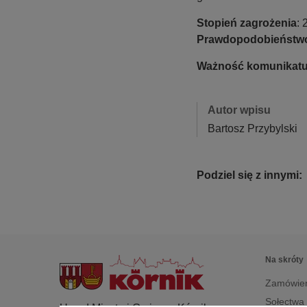
c
j
Stopień zagrożenia
: 
a
Prawdopodobieństwo
Ważność komunikat
Autor wpisu
Bartosz Przybylski
Podziel się z innymi:
Na skróty
Zamówien
Sołectwa