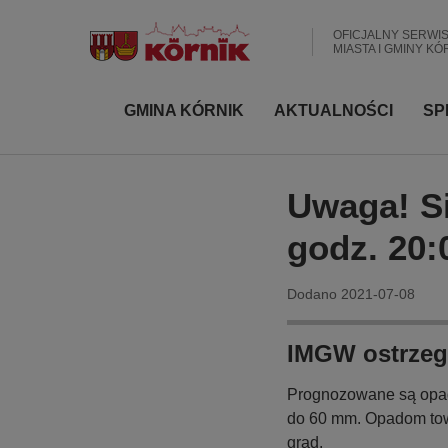
P
r
OFICJALNY SERWI
MIASTA I GMINY KÓ
z
e
j
G
GMINA KÓRNIK
AKTUALNOŚCI
SP
d
ł
ź
ó
d
w
Uwaga! Si
o
n
t
godz. 20:
a
r
e
n
Dodano
2021-07-08
ś
a
c
w
i
IMGW ostrzeg
i
g
Prognozowane są opad
a
do 60 mm. Opadom towa
grad.