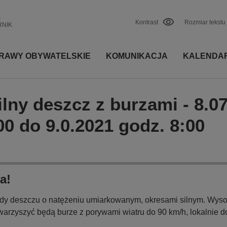
S
Kontrast
Rozmiar tekstu
RNIK
RAWY OBYWATELSKIE
KOMUNIKACJA
KALENDA
lny deszcz z burzami - 8.0
00 do 9.0.2021 godz. 8:00
a!
y deszczu o natężeniu umiarkowanym, okresami silnym. Wys
rzyszyć będą burze z porywami wiatru do 90 km/h, lokalnie d