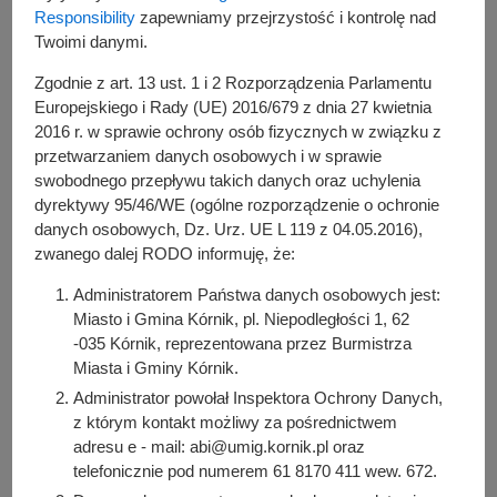
w Skrzynkach w dniach 1-5 grudnia
Responsibility
zapewniamy przejrzystość i kontrolę nad
2025 r.
Twoimi danymi.
W dniach 1-3 grudnia 2025 r.
ze względu na układanie
Zgodnie z art. 13 ust. 1 i 2 Rozporządzenia Parlamentu
Europejskiego i Rady (UE) 2016/679 z dnia 27 kwietnia
masy nastąpi
tymczasowe zamknięcie ul. Szkolnej w
2016 r. w sprawie ochrony osób fizycznych w związku z
Borówcu
na odcinku od ul. Kempingowej do ul. Klonowej.
przetwarzaniem danych osobowych i w sprawie
W dniach 1-5 grudnia 2025 r.
ze względu na roboty
swobodnego przepływu takich danych oraz uchylenia
drogowe wystąpią
utrudnienia w ruchu na ul. Szkolnej w
dyrektywy 95/46/WE (ogólne rozporządzenie o ochronie
Borówcu i Leśnej w Skrzynkach.
danych osobowych, Dz. Urz. UE L 119 z 04.05.2016),
zwanego dalej RODO informuję, że:
Autor wpisu
Administratorem Państwa danych osobowych jest:
Bartosz Przybylski
Miasto i Gmina Kórnik, pl. Niepodległości 1, 62
-035 Kórnik, reprezentowana przez Burmistrza
Miasta i Gminy Kórnik.
Podziel się z innymi:
Administrator powołał Inspektora Ochrony Danych,
Facebook
z którym kontakt możliwy za pośrednictwem
adresu e - mail: abi@umig.kornik.pl oraz
E-mail
telefonicznie pod numerem 61 8170 411 wew. 672.