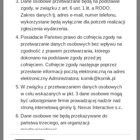
Dane osobowe przetwarzane będą na podstawie
zgody, w związku z art. 6 ust. 1 lit. a RODO.
Zakres danych tj. adres e-mail, numer telefonu,
wykorzystane będą wyłącznie dla potrzeb realizacji
zgłoszenia wydarzenia.
Posiadacie Państwo prawo do cofnięcia zgody na
przetwarzanie danych osobowych bez wpływu na
Urząd Miasta i Gminy w Kórniku
zgodność z prawem przetwarzania, którego
Pl. Niepodległości 1
dokonano na podstawie zgody przed jej
62-035 Kórnik
cofnięciem. Cofnięcie zgody następuje poprzez
przesłanie informacji pocztą elektroniczną na adres
Nr konta bankowego:
elektroniczny Administratora: kornik@kornik.pl
26 9076 0008 2001 0000 0215 0002
W związku z przetwarzaniem danych osobowych
w celu wskazanych w pkt. 3 dane osobowe mogą
Sprawdź także
być udostępniane firmie prowadzącej nadzór nad
stroną internetową gminy tj. Nexus Interactive s.c.
Dane osobowe nie będą przekazywane do
państwa trzeciego, ani organizacji
Śledź nas na
międzynarodowej.
Przy przetwarzaniu danych osobowych nie będzie
Facebook
Instagram