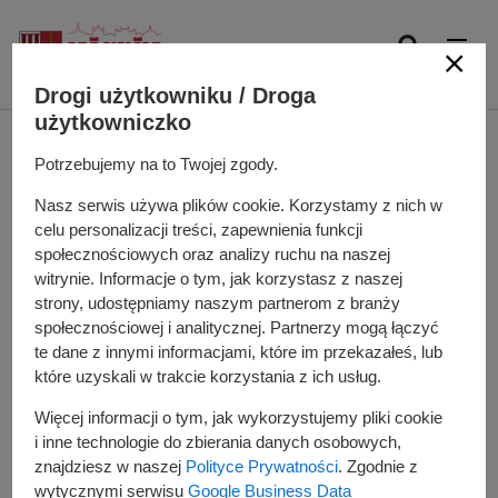
P
r
z
OFICJALNY SERWIS MIASTA I GMINY KÓRNIK
Drogi użytkowniku / Droga
e
użytkowniczko
j
d
Utrudnienia w ruchu w
Potrzebujemy na to Twojej zgody.
ź
d
dniach 1-5 grudnia 2025
Nasz serwis używa plików cookie. Korzystamy z nich w
o
celu personalizacji treści, zapewnienia funkcji
r.!
t
społecznościowych oraz analizy ruchu na naszej
witrynie. Informacje o tym, jak korzystasz z naszej
r
strony, udostępniamy naszym partnerom z branży
e
Dodano
2025-11-28
społecznościowej i analitycznej. Partnerzy mogą łączyć
ś
te dane z innymi informacjami, które im przekazałeś, lub
c
Urząd Miasta i Gminy Kórnik
które uzyskali w trakcie korzystania z ich usług.
i
informuje o tymczasowych
Więcej informacji o tym, jak wykorzystujemy pliki cookie
utrudnieniach w ruchu na ul.
i inne technologie do zbierania danych osobowych,
Szkolnej w Borówcu oraz ul. Leśnej
znajdziesz w naszej
Polityce Prywatności
. Zgodnie z
wytycznymi serwisu
Google Business Data