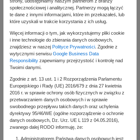
strony, udostępniamy naszym partnerom z branży
gminy Kórnik
społecznościowej i analitycznej. Partnerzy mogą łączyć
te dane z innymi informacjami, które im przekazałeś, lub
które uzyskali w trakcie korzystania z ich usług.
Więcej informacji o tym, jak wykorzystujemy pliki cookie
i inne technologie do zbierania danych osobowych,
znajdziesz w naszej
Polityce Prywatności
. Zgodnie z
wytycznymi serwisu
Google Business Data
Responsibility
zapewniamy przejrzystość i kontrolę nad
Twoimi danymi.
Zgodnie z art. 13 ust. 1 i 2 Rozporządzenia Parlamentu
Europejskiego i Rady (UE) 2016/679 z dnia 27 kwietnia
2016 r. w sprawie ochrony osób fizycznych w związku z
przetwarzaniem danych osobowych i w sprawie
swobodnego przepływu takich danych oraz uchylenia
dyrektywy 95/46/WE (ogólne rozporządzenie o ochronie
danych osobowych, Dz. Urz. UE L 119 z 04.05.2016),
zwanego dalej RODO informuję, że:
Administratorem Państwa danych osobowych jest: