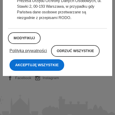
Prezesa Urzędu Ochrony Danych Osobowych, ul.
Urząd Miasta i Gminy w Kórniku
Stawki 2, 00-193 Warszawa, w przypadku gdy
Pl. Niepodległości 1
Państwa dane osobowe przetwarzane są
62-035 Kórnik
niezgodnie z przepisami RODO.
Nr konta bankowego:
26 9076 0008 2001 0000 0215 0002
MODYFIKUJ
Sprawdź także
O
Polityka prywatności
ODRZUĆ WSZYSTKIE
D
R
Z
AKCEPTUJĘ WSZYSTKIE
U
Śledź nas na
Ć
W
Facebook
Instagram
S
Z
Y
S
T
K
I
E