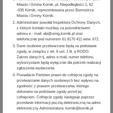
Miasto i Gmina Kórnik, pl. Niepodległości 1, 62
-035 Kórnik, reprezentowana przez Burmistrza
Miasta i Gminy Kórnik.
Administrator powołał Inspektora Ochrony Danych,
z którym kontakt możliwy za pośrednictwem
adresu e - mail: abi@umig.kornik.pl oraz
Termin:
29 października 2025 r., godz. 10:00-12:00.
telefonicznie pod numerem 61 8170 411 wew. 672.
Miejsce:
Środowiskowy Dom Samopomocy „Gościnni” w
Dane osobowe przetwarzane będą na podstawie
zgody, w związku z art. 6 ust. 1 lit. a RODO.
Kórniku
Zakres danych tj. adres e-mail, numer telefonu,
Zakres tematyczny informacji i indywidualnych porad:
wykorzystane będą wyłącznie dla potrzeb realizacji
zgłoszenia wydarzenia.
uprawnienia do emerytury,
Posiadacie Państwo prawo do cofnięcia zgody na
uprawnienia do renty z tytułu niezdolności do pracy,
przetwarzanie danych osobowych bez wpływu na
uprawnienia do renty socjalnej,
zgodność z prawem przetwarzania, którego
uprawnienia do renty rodzinnej,
dokonano na podstawie zgody przed jej
uprawnienia do renty wdowiej,
cofnięciem. Cofnięcie zgody następuje poprzez
uprawnienia do świadczenia wspierającego,
przesłanie informacji pocztą elektroniczną na adres
dodatki do świadczeń emerytalno-rentowych,
elektroniczny Administratora: kornik@kornik.pl