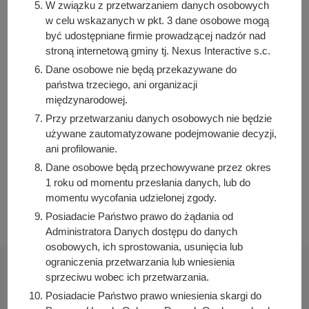
założenie profilu na platformie PUE/eZUS,
W związku z przetwarzaniem danych osobowych
informacje na temat bezgotówkowej formie pobierania
w celu wskazanych w pkt. 3 dane osobowe mogą
świadczeń z ZUS.
być udostępniane firmie prowadzącej nadzór nad
stroną internetową gminy tj. Nexus Interactive s.c.
Dane osobowe nie będą przekazywane do
Autor wpisu
państwa trzeciego, ani organizacji
Bartosz Przybylski
międzynarodowej.
Przy przetwarzaniu danych osobowych nie będzie
używane zautomatyzowane podejmowanie decyzji,
Podziel się z innymi:
ani profilowanie.
Facebook
Dane osobowe będą przechowywane przez okres
1 roku od momentu przesłania danych, lub do
E-mail
momentu wycofania udzielonej zgody.
Posiadacie Państwo prawo do żądania od
Administratora Danych dostępu do danych
osobowych, ich sprostowania, usunięcia lub
ograniczenia przetwarzania lub wniesienia
sprzeciwu wobec ich przetwarzania.
Posiadacie Państwo prawo wniesienia skargi do