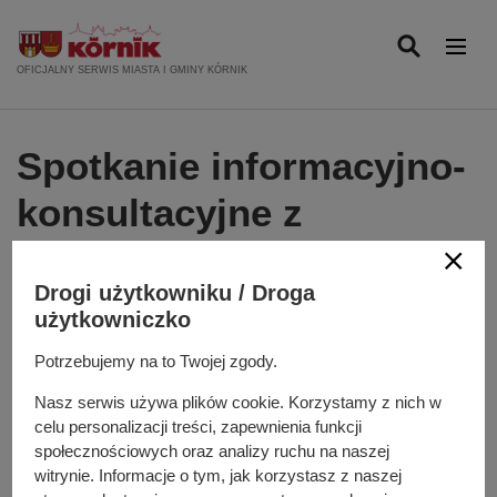
P
r
z
OFICJALNY SERWIS MIASTA I GMINY KÓRNIK
e
j
d
Spotkanie informacyjno-
ź
d
konsultacyjne z
o
pracownikami ZUS w
t
r
Drogi użytkowniku / Droga
Kórniku!
e
użytkowniczko
ś
Dodano
2025-09-23
c
Potrzebujemy na to Twojej zgody.
i
Nasz serwis używa plików cookie. Korzystamy z nich w
29 października odbędzie się
celu personalizacji treści, zapewnienia funkcji
spotkanie dla podopiecznych SDS
społecznościowych oraz analizy ruchu na naszej
witrynie. Informacje o tym, jak korzystasz z naszej
„Gościnni” oraz mieszkańców