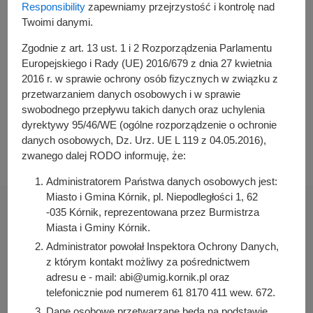
Responsibility
zapewniamy przejrzystość i kontrolę nad
Autor wpisu
Twoimi danymi.
Katarzyna Roth
Zgodnie z art. 13 ust. 1 i 2 Rozporządzenia Parlamentu
Europejskiego i Rady (UE) 2016/679 z dnia 27 kwietnia
Podziel się z innymi:
2016 r. w sprawie ochrony osób fizycznych w związku z
przetwarzaniem danych osobowych i w sprawie
Facebook
swobodnego przepływu takich danych oraz uchylenia
dyrektywy 95/46/WE (ogólne rozporządzenie o ochronie
E-mail
danych osobowych, Dz. Urz. UE L 119 z 04.05.2016),
zwanego dalej RODO informuję, że:
Administratorem Państwa danych osobowych jest:
Miasto i Gmina Kórnik, pl. Niepodległości 1, 62
-035 Kórnik, reprezentowana przez Burmistrza
Miasta i Gminy Kórnik.
Administrator powołał Inspektora Ochrony Danych,
Urząd Miasta i Gminy w Kórniku
z którym kontakt możliwy za pośrednictwem
Pl. Niepodległości 1
adresu e - mail: abi@umig.kornik.pl oraz
telefonicznie pod numerem 61 8170 411 wew. 672.
62-035 Kórnik
Dane osobowe przetwarzane będą na podstawie