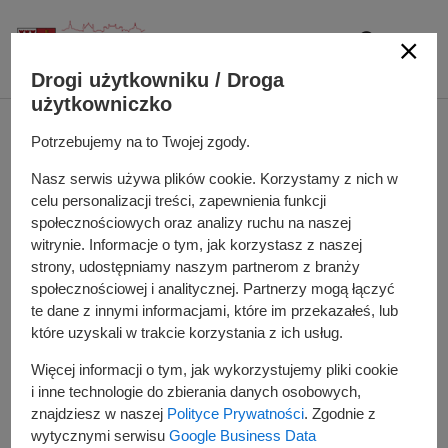
P
r
z
OFICJALNY SERWIS MIASTA I GMINY KÓRNIK
Drogi użytkowniku / Droga
e
użytkowniczko
j
d
OSTRZEŻNIE O
Potrzebujemy na to Twojej zgody.
ź
Nasz serwis używa plików cookie. Korzystamy z nich w
d
UPAŁACH
celu personalizacji treści, zapewnienia funkcji
o
społecznościowych oraz analizy ruchu na naszej
t
Dodano
2025-07-01
witrynie. Informacje o tym, jak korzystasz z naszej
r
strony, udostępniamy naszym partnerom z branży
e
społecznościowej i analitycznej. Partnerzy mogą łączyć
Komunikat ostrzegawczy IMGW – w dniu 2.07.2025 r. od
ś
te dane z innymi informacjami, które im przekazałeś, lub
godz. 12:00 do godz. 21:00 prognozuje się upał.
c
które uzyskali w trakcie korzystania z ich usług.
Temperatura maksymalna w dzień od 32
°
C do 35
°
C.
i
Więcej informacji o tym, jak wykorzystujemy pliki cookie
Prosimy o zachowanie ostrożności i unikanie przebywania
i inne technologie do zbierania danych osobowych,
na słońcu.
znajdziesz w naszej
Polityce Prywatności
. Zgodnie z
wytycznymi serwisu
Google Business Data