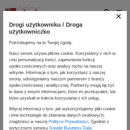
P
r
z
OFICJALNY SERWIS MIASTA I GMINY KÓRNIK
Drogi użytkowniku / Droga
e
użytkowniczko
j
d
Nabór na stanowisko
Potrzebujemy na to Twojej zgody.
ź
d
Specjalista ds. funduszy
Nasz serwis używa plików cookie. Korzystamy z nich w
o
celu personalizacji treści, zapewnienia funkcji
t
społecznościowych oraz analizy ruchu na naszej
Dodano
2025-11-13
witrynie. Informacje o tym, jak korzystasz z naszej
r
strony, udostępniamy naszym partnerom z branży
e
Lokalna Grupa Działania Lider
społecznościowej i analitycznej. Partnerzy mogą łączyć
ś
te dane z innymi informacjami, które im przekazałeś, lub
Zielonej Wielkopolski ogłasza nabór
c
które uzyskali w trakcie korzystania z ich usług.
i
na stanowisko Specjalista ds.
Więcej informacji o tym, jak wykorzystujemy pliki cookie
funduszy
i inne technologie do zbierania danych osobowych,
znajdziesz w naszej
Polityce Prywatności
. Zgodnie z
wytycznymi serwisu
Google Business Data