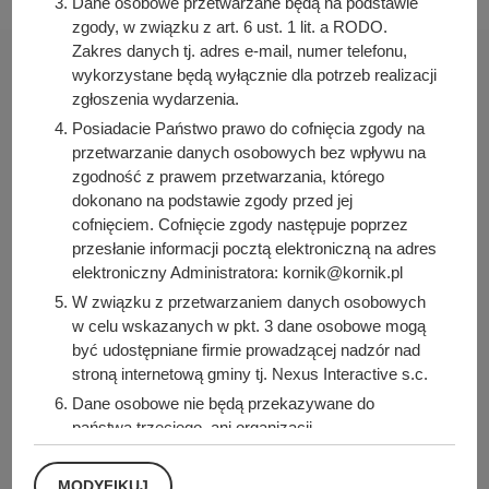
Dane osobowe przetwarzane będą na podstawie
zgody, w związku z art. 6 ust. 1 lit. a RODO.
Zakres danych tj. adres e-mail, numer telefonu,
wykorzystane będą wyłącznie dla potrzeb realizacji
zgłoszenia wydarzenia.
Posiadacie Państwo prawo do cofnięcia zgody na
Urząd Miasta i Gminy w Kórniku
przetwarzanie danych osobowych bez wpływu na
Pl. Niepodległości 1
zgodność z prawem przetwarzania, którego
62-035 Kórnik
dokonano na podstawie zgody przed jej
cofnięciem. Cofnięcie zgody następuje poprzez
Nr konta bankowego:
przesłanie informacji pocztą elektroniczną na adres
26 9076 0008 2001 0000 0215 0002
elektroniczny Administratora: kornik@kornik.pl
W związku z przetwarzaniem danych osobowych
Sprawdź także
w celu wskazanych w pkt. 3 dane osobowe mogą
być udostępniane firmie prowadzącej nadzór nad
stroną internetową gminy tj. Nexus Interactive s.c.
Dane osobowe nie będą przekazywane do
Śledź nas na
państwa trzeciego, ani organizacji
międzynarodowej.
Facebook
Instagram
Przy przetwarzaniu danych osobowych nie będzie
MODYFIKUJ