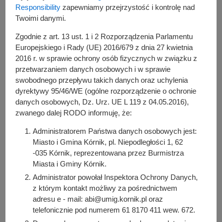
Responsibility
zapewniamy przejrzystość i kontrolę nad
Twoimi danymi.
Zgodnie z art. 13 ust. 1 i 2 Rozporządzenia Parlamentu
Europejskiego i Rady (UE) 2016/679 z dnia 27 kwietnia
2016 r. w sprawie ochrony osób fizycznych w związku z
przetwarzaniem danych osobowych i w sprawie
Szczegółowe informacje na stronie
swobodnego przepływu takich danych oraz uchylenia
liderzielonejwielkopolski.pl
dyrektywy 95/46/WE (ogólne rozporządzenie o ochronie
danych osobowych, Dz. Urz. UE L 119 z 04.05.2016),
zwanego dalej RODO informuję, że:
Autor wpisu
Bartosz Przybylski
Administratorem Państwa danych osobowych jest:
Miasto i Gmina Kórnik, pl. Niepodległości 1, 62
-035 Kórnik, reprezentowana przez Burmistrza
Podziel się z innymi:
Miasta i Gminy Kórnik.
Facebook
Administrator powołał Inspektora Ochrony Danych,
z którym kontakt możliwy za pośrednictwem
E-mail
adresu e - mail: abi@umig.kornik.pl oraz
telefonicznie pod numerem 61 8170 411 wew. 672.