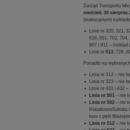
Zarząd Transportu Mie
niedzieli, 30 sierpnia
(wakacyjnym) rozkłade
Linie nr 320, 321, 3
616, 651, 702, 704, 
907 i 911 – rozkład
Linie nr
513
, 728, 8
Ponadto na wybranych
Linia nr 312 – nie
Linia nr 323 – nie 
Linie nr 431 i 432 
Linia nr 501
– nie b
Linia nr 502
– nie 
Robakowo/Szkoła; k
kurs z pętli Błażej
Linia nr 512
– nie 