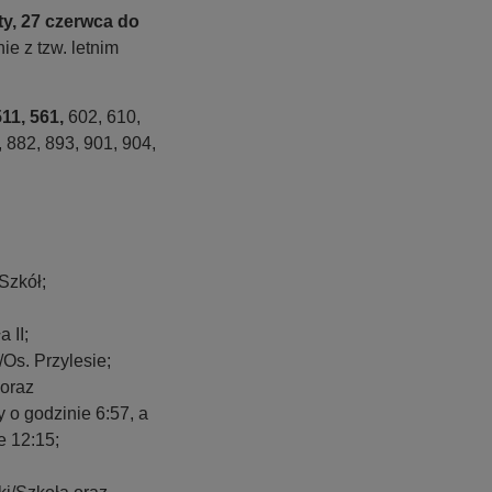
y, 27 czerwca do
e z tzw. letnim
511, 561,
602, 610,
, 882, 893, 901, 904,
Szkół;
 II;
Os. Przylesie;
oraz
 o godzinie 6:57, a
e 12:15;