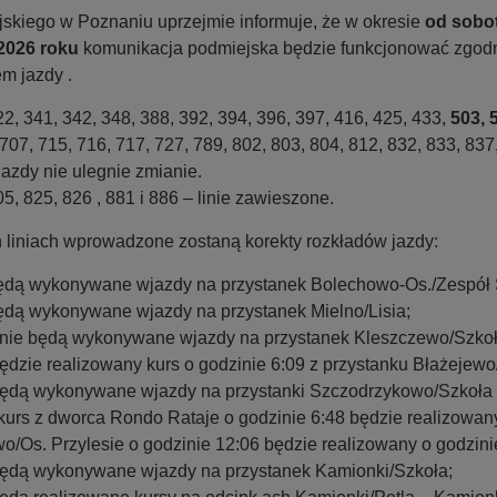
jskiego w Poznaniu uprzejmie informuje, że w okresie
od sobot
 2026 roku
komunikacja podmiejska będzie funkcjonować zgodni
m jazdy .
22, 341, 342, 348, 388, 392, 394, 396, 397, 416, 425, 433,
503, 
707, 715, 716, 717, 727, 789, 802, 803, 804, 812, 832, 833, 837
 jazdy nie ulegnie zmianie.
05, 825, 826 , 881 i 886 – linie zawieszone.
 liniach wprowadzone zostaną korekty rozkładów jazdy:
 będą wykonywane wjazdy na przystanek Bolechowo-Os./Zespół 
będą wykonywane wjazdy na przystanek Mielno/Lisia;
– nie będą wykonywane wjazdy na przystanek Kleszczewo/Szkoła
ędzie realizowany kurs o godzinie 6:09 z przystanku Błażejewo/
będą wykonywane wjazdy na przystanki Szczodrzykowo/Szkoła 
urs z dworca Rondo Rataje o godzinie 6:48 będzie realizowany
ewo/Os. Przylesie o godzinie 12:06 będzie realizowany o godzini
będą wykonywane wjazdy na przystanek Kamionki/Szkoła;