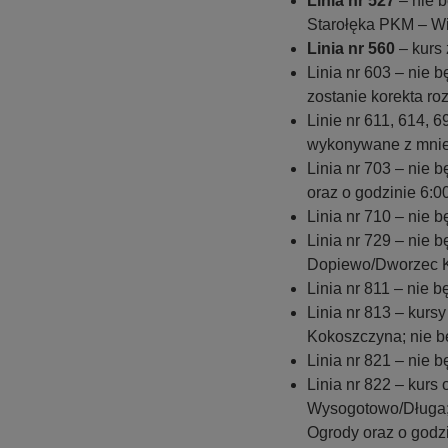
Linia nr 527
– nie b
Starołęka PKM – Wió
Linia nr 560
– kurs 
Linia nr 603 – nie 
zostanie korekta ro
Linie nr 611, 614, 
wykonywane z mniej
Linia nr 703 – nie 
oraz o godzinie 6:00
Linia nr 710 – nie 
Linia nr 729 – nie b
Dopiewo/Dworzec Kol
Linia nr 811 – nie
Linia nr 813 – kurs
Kokoszczyna; nie 
Linia nr 821 – nie
Linia nr 822 – kurs
Wysogotowo/Długa; n
Ogrody oraz o godzi