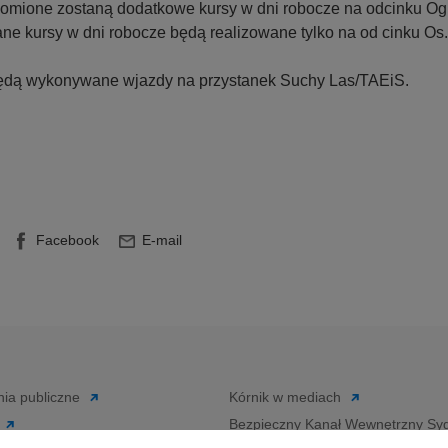
chomione zostaną dodatkowe kursy w dni robocze na odcinku Ogr
ane kursy w dni robocze będą realizowane tylko na od cinku Os
 będą wykonywane wjazdy na przystanek Suchy Las/TAEiS.
Facebook
E-mail
ia publiczne
Kórnik w mediach
Bezpieczny Kanał Wewnętrzny Syg