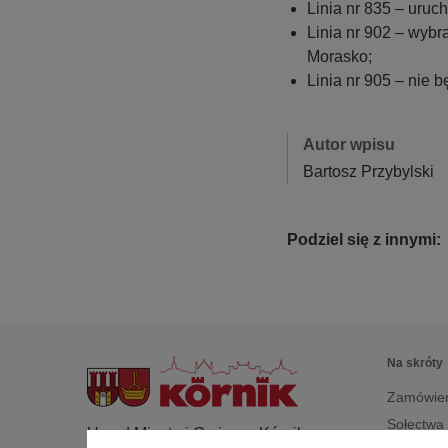
Linia nr 835 – uru
Linia nr 902 – wybr
Morasko;
Linia nr 905 – nie
Autor wpisu
Bartosz Przybylski
Podziel się z innymi:
Na skróty
Zamówien
Sołectwa
Urząd Miasta i Gminy w Kórniku