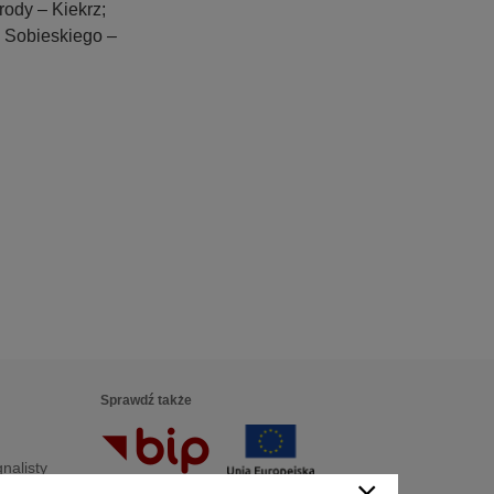
ody – Kiekrz;
. Sobieskiego –
Sprawdź także
nalisty