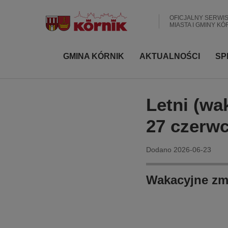
P
r
OFICJALNY SERWI
MIASTA I GMINY KÓ
z
e
j
G
GMINA KÓRNIK
AKTUALNOŚCI
SP
d
ł
ź
ó
d
w
Letni (wa
o
n
t
27 czerwc
a
r
e
n
Dodano
2026-06-23
ś
a
c
w
i
Wakacyjne zm
i
g
a