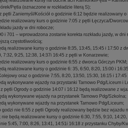
ędą realizowane kursy na odcink ach Kamionki/Pętla – Kamion
rek/Pętla (oznaczone w rozkładzie literą S);
z pętli Zaniemyśl/Kościół o godzinie 6:12 będzie realizowany o
będzie realizowany kurs o godzinie 7:05 z pętli Łęczyca/Dwor
zkładu jazdy w dni robocze;
690 i 701 – wprowadzona zostanie korekta rozkładu jazdy, w dni
szą częstotliwością;
będą realizowane kursy o godzinie 8:35, 13:45, 15:45 i 17:50 z
, 7:32, 9:25, 12:38, 14:37i 16:45 z pętli w Konarzewie;
będzie realizowany kurs o godzinie 6:55 z dworca Górczyn PKM;
ędą realizowane kursy o godzinie 6: 35, 6:50, 8:20, 15:00 i 16:3
ejowy oraz o godzinie 7:55, 8:20, 13:50, 15:30, 16:15 i 17:45 
 będą wykonywane wjazdy na przystanki Tarnowo Pdg/Liceum i 
y z pętli Ogrody o godzinie 14:07 i 16:12 będą realizowane z w
będą wykonywane wjazdy na przystanek Tarnowo Pdg/Szkolna;
 będą wykonywane wjazdy na przystanek Tarnowo Pdg/Liceum;
 o godzi nie 6:55 z pętli Ogrody realizowany będzie bez wjazdu n
ie będą realizowane kursy o godzinie 6:30, 7:55, 9:10, 14:20, 1
nie 5:45, 7:00, 8:26, 13:41, 14:51i 16:18 z przystanku Chyby/K