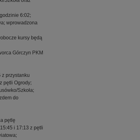
ki/Szkoła oraz
 godzinie 6:02;
cowa; wprowadzona
 robocze kursy będą
 dworca Górczyn PKM
5 z przystanku
z pętli Ogrody;
Lusówko/Szkoła;
jazdem do
a pętlę
5:45 i 17:13 z pętli
wiatowa;