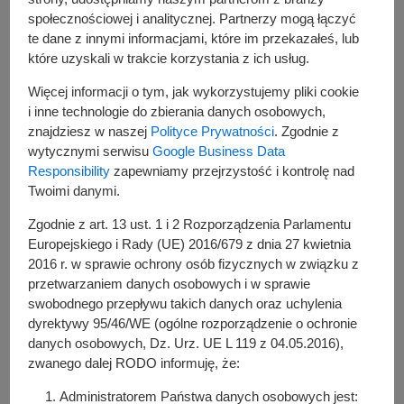
Od 23 lipca 2025 r. zostanie
społecznościowej i analitycznej. Partnerzy mogą łączyć
wprowadzona kolejna tymczasowa
te dane z innymi informacjami, które im przekazałeś, lub
które uzyskali w trakcie korzystania z ich usług.
organizacja ruchu w związku z
budową dróg powiatowych
Więcej informacji o tym, jak wykorzystujemy pliki cookie
i inne technologie do zbierania danych osobowych,
Borówiec-Koninko-Lotnisko
znajdziesz w naszej
Polityce Prywatności
. Zgodnie z
Poznań-Krzesiny
wytycznymi serwisu
Google Business Data
Responsibility
zapewniamy przejrzystość i kontrolę nad
Nastąpi czasowe zamknięcie ul. Drukarskiej oraz zmiana
Twoimi danymi.
organizacji ruchu w związku z budową ronda na ul.
Krzesiny.
Zgodnie z art. 13 ust. 1 i 2 Rozporządzenia Parlamentu
Europejskiego i Rady (UE) 2016/679 z dnia 27 kwietnia
2016 r. w sprawie ochrony osób fizycznych w związku z
przetwarzaniem danych osobowych i w sprawie
swobodnego przepływu takich danych oraz uchylenia
dyrektywy 95/46/WE (ogólne rozporządzenie o ochronie
danych osobowych, Dz. Urz. UE L 119 z 04.05.2016),
zwanego dalej RODO informuję, że:
Administratorem Państwa danych osobowych jest: