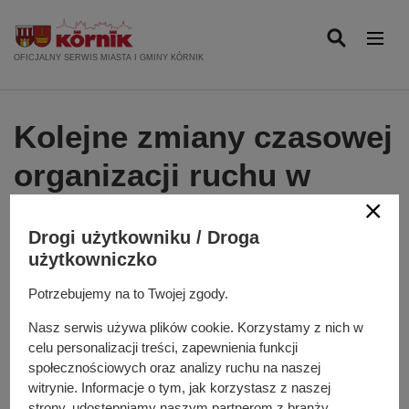
P
r
z
OFICJALNY SERWIS MIASTA I GMINY KÓRNIK
e
j
d
Kolejne zmiany czasowej
ź
d
organizacji ruchu w
o
związku z budową dróg
t
r
Drogi użytkowniku / Droga
powiatowych Borówiec-
e
użytkowniczko
ś
Koninko-Lotnisko
Potrzebujemy na to Twojej zgody.
c
i
Poznań-Krzesiny
Nasz serwis używa plików cookie. Korzystamy z nich w
celu personalizacji treści, zapewnienia funkcji
społecznościowych oraz analizy ruchu na naszej
Dodano
2025-07-18
witrynie. Informacje o tym, jak korzystasz z naszej
strony, udostępniamy naszym partnerom z branży