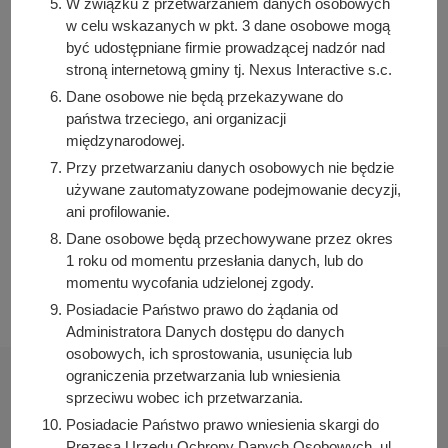
W związku z przetwarzaniem danych osobowych
w celu wskazanych w pkt. 3 dane osobowe mogą
być udostępniane firmie prowadzącej nadzór nad
stroną internetową gminy tj. Nexus Interactive s.c.
Dane osobowe nie będą przekazywane do
Autor wpisu
państwa trzeciego, ani organizacji
Bartosz Przybylski
międzynarodowej.
Przy przetwarzaniu danych osobowych nie będzie
używane zautomatyzowane podejmowanie decyzji,
Podziel się z innymi:
ani profilowanie.
Facebook
Dane osobowe będą przechowywane przez okres
1 roku od momentu przesłania danych, lub do
E-mail
momentu wycofania udzielonej zgody.
Posiadacie Państwo prawo do żądania od
Administratora Danych dostępu do danych
osobowych, ich sprostowania, usunięcia lub
ograniczenia przetwarzania lub wniesienia
sprzeciwu wobec ich przetwarzania.
Posiadacie Państwo prawo wniesienia skargi do
Prezesa Urzędu Ochrony Danych Osobowych, ul.