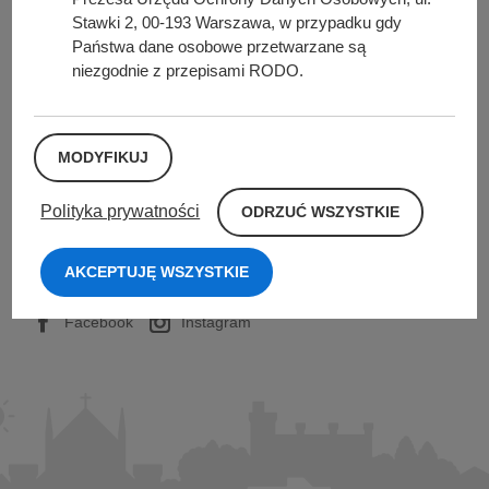
Urząd Miasta i Gminy w Kórniku
Stawki 2, 00-193 Warszawa, w przypadku gdy
Pl. Niepodległości 1
Państwa dane osobowe przetwarzane są
62-035 Kórnik
niezgodnie z przepisami RODO.
Nr konta bankowego:
26 9076 0008 2001 0000 0215 0002
MODYFIKUJ
Sprawdź także
O
Polityka prywatności
ODRZUĆ WSZYSTKIE
D
R
Z
AKCEPTUJĘ WSZYSTKIE
U
Śledź nas na
Ć
W
Facebook
Instagram
S
Z
Y
S
T
K
I
E