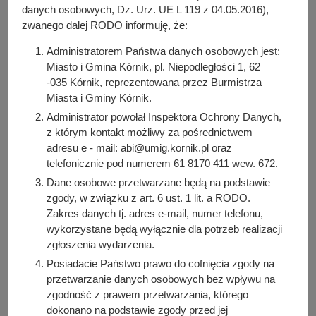
danych osobowych, Dz. Urz. UE L 119 z 04.05.2016),
Zapraszamy również młodzież
od 16. roku życia.
zwanego dalej RODO informuję, że:
Tego dnia będą dostępne szczepionki:
Administratorem Państwa danych osobowych jest:
Miasto i Gmina Kórnik, pl. Niepodległości 1, 62
▪️ Astra Zaneca,
-035 Kórnik, reprezentowana przez Burmistrza
Miasta i Gminy Kórnik.
▪️ Pfizer,
Administrator powołał Inspektora Ochrony Danych,
▪️ Moderna.
z którym kontakt możliwy za pośrednictwem
adresu e - mail: abi@umig.kornik.pl oraz
Dostępność terminów szczepień można sprawdzić na
telefonicznie pod numerem 61 8170 411 wew. 672.
stronie:
Dane osobowe przetwarzane będą na podstawie
https://szczepienia.github.io/wielkopolskie
zgody, w związku z art. 6 ust. 1 lit. a RODO.
Zakres danych tj. adres e-mail, numer telefonu,
Przypominamy, że na szczepienie można zapisać się na
wykorzystane będą wyłącznie dla potrzeb realizacji
kilka sposobów:
zgłoszenia wydarzenia.
Posiadacie Państwo prawo do cofnięcia zgody na
poprzez całodobową i bezpłatną infolinię -
989
,
przetwarzanie danych osobowych bez wpływu na
elektronicznie poprzez e-Rejestrację dostępną
zgodność z prawem przetwarzania, którego
na
pacjent.gov.pl
,
dokonano na podstawie zgody przed jej