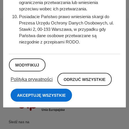
ograniczenia przetwarzania lub wniesienia
sprzeciwu wobec ich przetwarzania.
Posiadacie Państwo prawo wniesienia skargi do
Prezesa Urzędu Ochrony Danych Osobowych, ul.
Stawki 2, 00-193 Warszawa, w przypadku gdy
Państwa dane osobowe przetwarzane są
niezgodnie z przepisami RODO.
Urząd Miasta i Gminy w Kórniku
Pl. Niepodległości 1
62-035 Kórnik
MODYFIKUJ
Nr konta bankowego:
O
Polityka prywatności
ODRZUĆ WSZYSTKIE
26 9076 0008 2001 0000 0215 0002
D
R
Sprawdź także
Z
AKCEPTUJĘ WSZYSTKIE
U
Ć
W
S
Z
Y
Śledź nas na
S
T