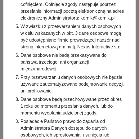
wysyłając SMS o treści "SzczepimySie" na numer
+48
cofnięciem. Cofnięcie zgody następuje poprzez
880 333 333
.
przesłanie informacji pocztą elektroniczną na adres
elektroniczny Administratora: kornik@kornik.pl
Podczas rejestracji należy wybrać dokładny termin
W związku z przetwarzaniem danych osobowych
szczepienia. Następnie otrzymamy SMS z potwierdzeniem
w celu wskazanych w pkt. 3 dane osobowe mogą
umówienia wizyty.
być udostępniane firmie prowadzącej nadzór nad
stroną internetową gminy tj. Nexus Interactive s.c.
Do rejestracji nie potrzebujemy żadnych dodatkowych
Dane osobowe nie będą przekazywane do
danych czy dokumentów - wystarczy, że podamy swój nr
państwa trzeciego, ani organizacji
PESEL!
międzynarodowej.
Przy przetwarzaniu danych osobowych nie będzie
Autor wpisu
używane zautomatyzowane podejmowanie decyzji,
ani profilowanie.
Sylwia Kowalska
Dane osobowe będą przechowywane przez okres
1 roku od momentu przesłania danych, lub do
Podziel się z innymi:
momentu wycofania udzielonej zgody.
Facebook
Posiadacie Państwo prawo do żądania od
Administratora Danych dostępu do danych
E-mail
osobowych, ich sprostowania, usunięcia lub