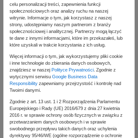
celu personalizacji treści, zapewnienia funkcji
społecznościowych oraz analizy ruchu na naszej
witrynie. Informacje o tym, jak korzystasz z naszej
strony, udostępniamy naszym partnerom z branży
społecznościowej i analitycznej. Partnerzy mogą łączyć
te dane z innymi informacjami, które im przekazałeś, lub
które uzyskali w trakcie korzystania z ich usług.
Więcej informacji o tym, jak wykorzystujemy pliki cookie
i inne technologie do zbierania danych osobowych,
znajdziesz w naszej
Polityce Prywatności
. Zgodnie z
wytycznymi serwisu
Google Business Data
Responsibility
zapewniamy przejrzystość i kontrolę nad
Szczepienia odbędą się na mniejszej - klimatyzowanej sali
Twoimi danymi.
- proszę zwracać uwagę na prośby i komunikaty osób
obsługujących Punkt!
Zgodnie z art. 13 ust. 1 i 2 Rozporządzenia Parlamentu
Europejskiego i Rady (UE) 2016/679 z dnia 27 kwietnia
Osoby, które nie są zarejestrowane w systemie lub nie
2016 r. w sprawie ochrony osób fizycznych w związku z
otrzymały SMS-a, a którym upłynęło 21 dni od terminu
przetwarzaniem danych osobowych i w sprawie
podania pierwszej dawki, mogą zgłosić się na drugą
swobodnego przepływu takich danych oraz uchylenia
dawkę szczepionki.
dyrektywy 95/46/WE (ogólne rozporządzenie o ochronie